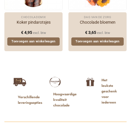
CHOCOLADEMIX
DAG VAN DE ZORG
Koker pindarotsjes
Chocolade bloemen
€
4,95
€
3,65
excl. btw
excl. btw
Toevoegen aan winkelwagen
Toevoegen aan winkelwagen
Het
leukste
geschenk
Hoogwaardige
voor
Verschillende
kwaliteit
iedereen
leveringsopties
chocolade