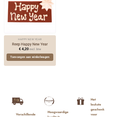
HAPPY NEW YEAR
Reep Happy New Year
€
4,20
excl. btw
Toevoegen aan winkelwagen
Het
leukste
geschenk
Hoogwaardige
voor
Verschillende
kwaliteit