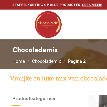
Ga
STAFFELKORTING OP ALLE PRODUCTEN,
LEES MEER!
naar
inhoud
Chocolademix
Home
/
Chocolademix
/
Pagina 2
Vrolijke en luxe mix van chocolad
Productcategorieën