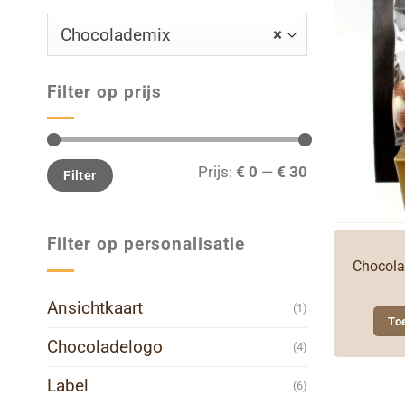
Chocolademix
×
Filter op prijs
Min.
Max.
Prijs:
€ 0
—
€ 30
Filter
prijs
prijs
Filter op personalisatie
Chocola
Ansichtkaart
(1)
To
Chocoladelogo
(4)
Label
(6)