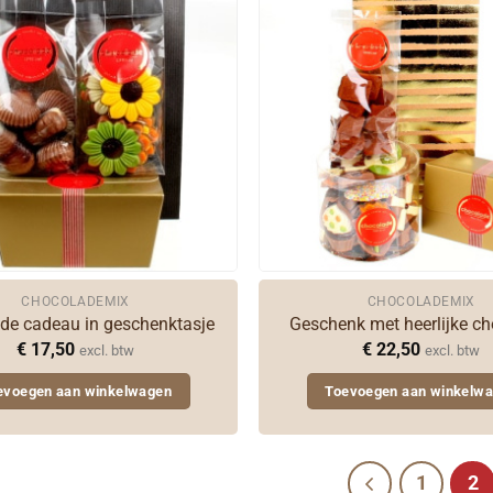
CHOCOLADEMIX
CHOCOLADEMIX
de cadeau in geschenktasje
Geschenk met heerlijke c
€
17,50
€
22,50
excl. btw
excl. btw
evoegen aan winkelwagen
Toevoegen aan winkelw
1
2