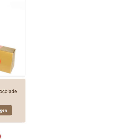
hocolade
agen