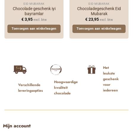
EID MUBARAK
EID MUBARAK
Chocolade geschenk iyi
Chocoladegeschenk Eid
bayramlar
Mubarak
€
3,95
€
23,95
excl. btw
excl. btw
Toevoegen aan winkelwagen
Toevoegen aan winkelwagen
Het
leukste
geschenk
Hoogwaardige
voor
Verschillende
kwaliteit
iedereen
leveringsopties
chocolade
Mijn account