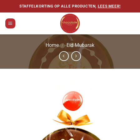
Ga
STAFFELKORTING OP ALLE PRODUCTEN,
LEES MEER!
naar
inhoud
Home
/
Eid Mubarak