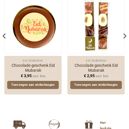
EID MUBARAK
EID MUBARAK
Chocolade geschenk Eid
Chocolade geschenk Eid
Mubarak
Mubarak
€
3,95
€
2,95
excl. btw
excl. btw
Toevoegen aan winkelwagen
Toevoegen aan winkelwagen
Het
leukste