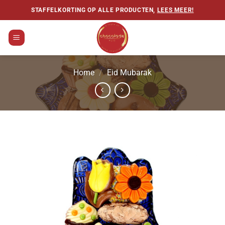
Ga
STAFFELKORTING OP ALLE PRODUCTEN,
LEES MEER!
naar
inhoud
Home
/
Eid Mubarak