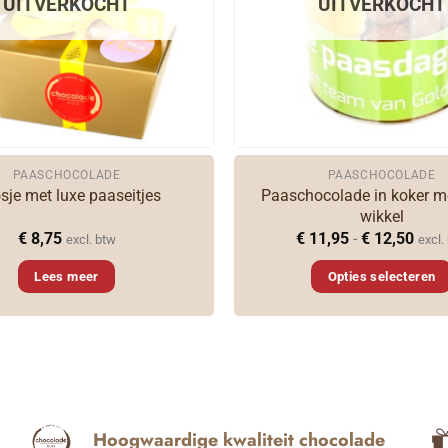
UITVERKOCHT
UITVERKOCHT
PAASCHOCOLADE
PAASCHOCOLADE
Paaschocolade in koker m
sje met luxe paaseitjes
wikkel
Prijs
€
8,75
€
11,95
-
€
12,50
excl. btw
excl.
€ 11
tot
Lees meer
Opties selecteren
€ 12
Dit
product
heeft
meerdere
variaties.
Deze
Hoogwaardige kwaliteit chocolade