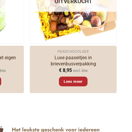
UITVERKOCHT
PAASCHOCOLADE
et eigen
Luxe paaseitjes in
brievenbusverpakking
klasse:
€
8,95
 btw
excl. btw
,95
Lees meer
,50
Het leukste geschenk voor iedereen