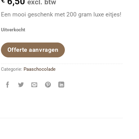
6,50
€
excl. btw
Een mooi geschenk met 200 gram luxe eitjes!
Uitverkocht
Offerte aanvragen
Categorie:
Paaschocolade