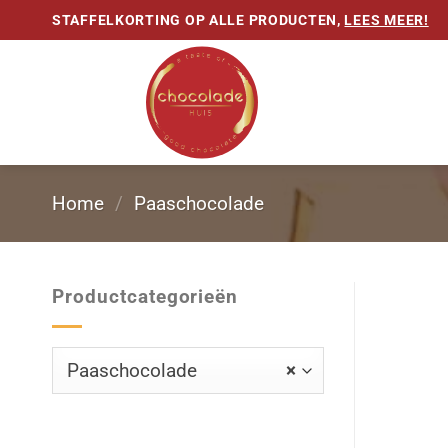
Ga
STAFFELKORTING OP ALLE PRODUCTEN,
LEES MEER!
naar
inhoud
Home
/
Paaschocolade
Productcategorieën
Paaschocolade
×