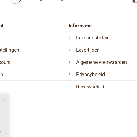
optie
kan
gekozen
nt
Informatie
worden
op
Leveringsbeleid
de
tellingen
Levertijden
productp
count
Algemene voorwaarden
en
Privacybeleid
Reviewbeleid
,