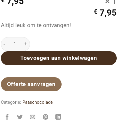
7,95
× 1
€
7,95
€
Altijd leuk om te ontvangen!
Doosje met paaschocolade 250 gram aantal
Toevoegen aan winkelwagen
Offerte aanvragen
Categorie:
Paaschocolade