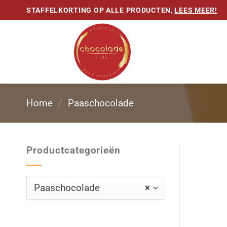
Ga
STAFFELKORTING OP ALLE PRODUCTEN,
LEES MEER!
naar
inhoud
Home
/
Paaschocolade
Productcategorieën
Paaschocolade
×