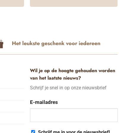
Dit
product
heeft
meerdere
variaties.
Deze
Het leukste geschenk voor iedereen
optie
kan
gekozen
Wil je op de hoogte gehouden worden
worden
van het laatste nieuws?
op
Schrijf je snel in op onze nieuwsbrief
de
productpagina
E-mailadres
Schrijf me in voor de nieuwsbrief!