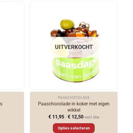
UITVERKOCHT
PAASCHOCOLADE
Paaschocolade in koker met eigen
es
wikkel
Prijsklasse:
€
11,95
-
€
12,50
excl. btw
€ 11,95
tot
Opties selecteren
€ 12,50