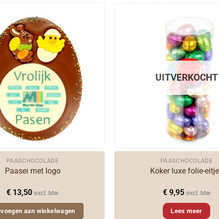
UITVERKOCHT
PAASCHOCOLADE
PAASCHOCOLADE
Paasei met logo
Koker luxe folie-eitj
€
13,50
€
9,95
excl. btw
excl. btw
evoegen aan winkelwagen
Lees meer