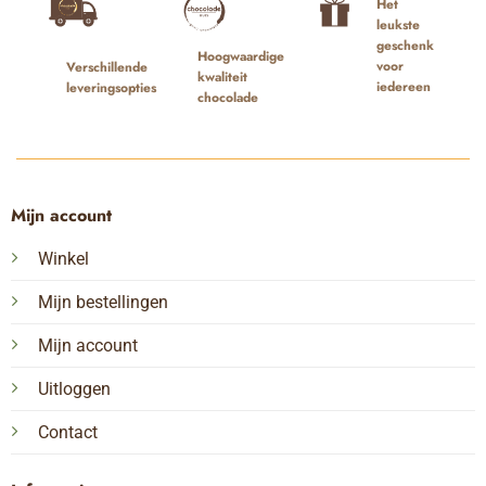
Het
leukste
geschenk
Hoogwaardige
voor
Verschillende
kwaliteit
iedereen
leveringsopties
chocolade
Mijn account
Winkel
Mijn bestellingen
Mijn account
Uitloggen
Contact