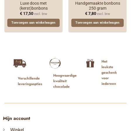
Luxe doos met
Handgemaakte bonbons
(kerst)bonbons
250 gram
€
17,50
€
7,80
excl. btw
excl. btw
Toevoegen aan winkelwagen
Toevoegen aan winkelwagen
Het
leukste
geschenk
Hoogwaardige
voor
Verschillende
kwaliteit
iedereen
leveringsopties
chocolade
Mijn account
Winkel