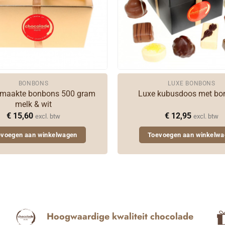
BONBONS
LUXE BONBONS
maakte bonbons 500 gram
Luxe kubusdoos met bo
melk & wit
€
15,60
€
12,95
excl. btw
excl. btw
evoegen aan winkelwagen
Toevoegen aan winkelwa
Hoogwaardige kwaliteit chocolade