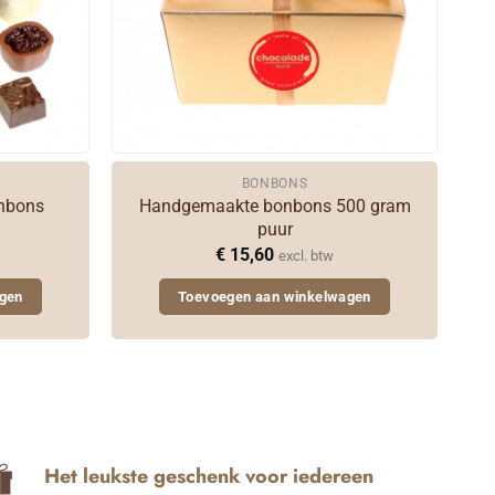
BONBONS
Handgemaakte bonbons 500 gram
nbons
puur
€
15,60
excl. btw
gen
Toevoegen aan winkelwagen
Het leukste geschenk voor iedereen