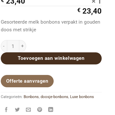
23,40
× 1
€
23,40
€
Gesorteerde melk bonbons verpakt in gouden
doos met strikje
Handgemaakte bonbons 750 gram melk aantal
Toevoegen aan winkelwagen
Offerte aanvragen
Categorieën:
Bonbons
,
doosje-bonbons
,
Luxe bonbons