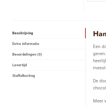
Han
Beschrijving
Extra informatie
Een do
geven.
Beoordelingen (0)
heerli
Levertijd
meest 
Staffelkorting
De doo
chocol
Meer w