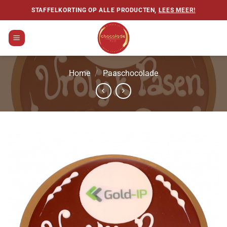
Ga
STAFFELKORTING OP ALLE PRODUCTEN,
LEES MEER!
naar
inhoud
Home
/
Paaschocolade