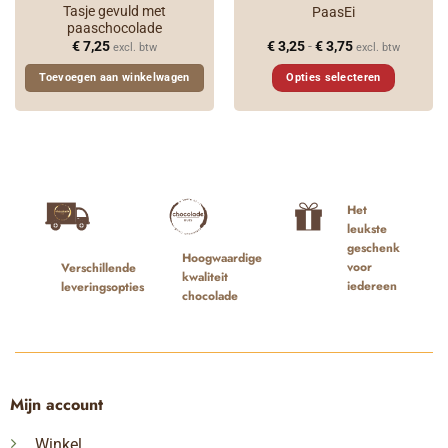
Tasje gevuld met
PaasEi
paaschocolade
Prijsklasse:
€
7,25
€
3,25
-
€
3,75
excl. btw
excl. btw
€ 3,25
tot
Toevoegen aan winkelwagen
Opties selecteren
€ 3,75
Dit
product
heeft
meerdere
variaties.
Deze
Het
optie
leukste
geschenk
kan
Hoogwaardige
voor
Verschillende
gekozen
kwaliteit
iedereen
leveringsopties
worden
chocolade
op
de
productpagina
Mijn account
Winkel