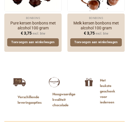
BONBONS
BONBONS
Pure kersen bonbons met
Melk kersen bonbons met
alcohol 100 gram
alcohol 100 gram
€
3,75
€
3,75
excl. btw
excl. btw
Toevoegen aan winkelwagen
Toevoegen aan winkelwagen
Het
leukste
geschenk
Hoogwaardige
voor
Verschillende
kwaliteit
iedereen
leveringsopties
chocolade