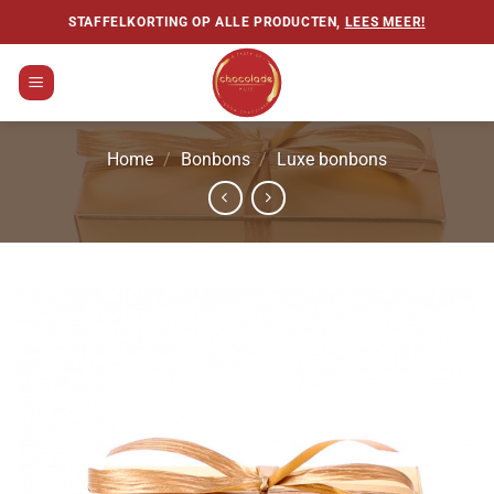
Ga
STAFFELKORTING OP ALLE PRODUCTEN,
LEES MEER!
naar
inhoud
Home
/
Bonbons
/
Luxe bonbons