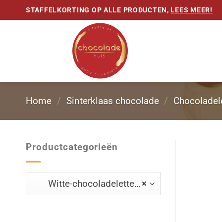
Ga
STAFFELKORTING OP ALLE PRODUCTEN,
LEES MEER!
naar
inhoud
Home
/
Sinterklaas chocolade
/
Chocoladel
Productcategorieën
Witte-chocoladeletters
×