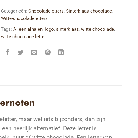
Categorieën:
Chocoladeletters
,
Sinterklaas chocolade
,
Witte-chocoladeletters
Tags:
Alleen afhalen
,
logo
,
sinterklaas
,
witte chocolade
,
witte chocolade letter
epernoten
etter, maar wel iets bijzonders, dan zijn
n heerlijk alternatief. Deze letter is
melk, puur of witte chocolade. Een letter van