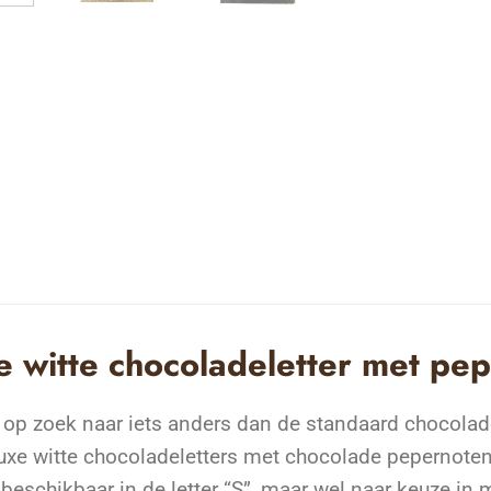
e witte chocoladeletter met p
 op zoek naar iets anders dan de standaard chocoladel
uxe witte chocoladeletters met chocolade pepernoten ee
 beschikbaar in de letter “S”, maar wel naar keuze in 